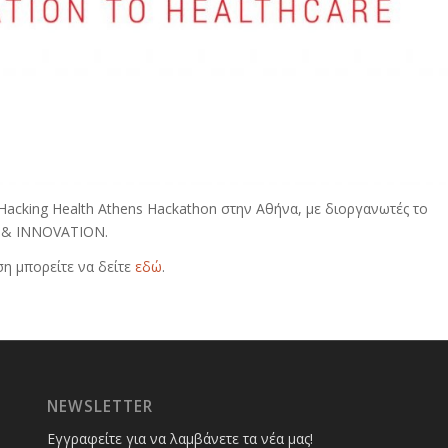
Hacking Health Athens Hackathon στην Αθήνα, με διοργανωτές το
 & INNOVATION.
η μπορείτε να δείτε
εδώ
.
NEWSLETTER
Εγγραφείτε για να λαμβάνετε τα νέα μας!