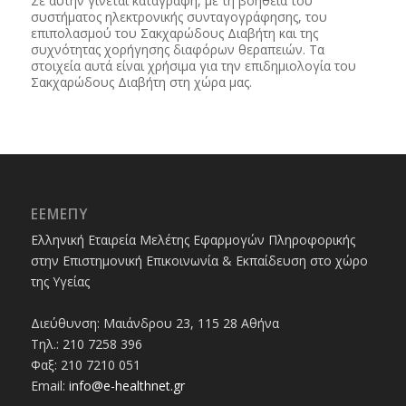
Σε αυτήν γίνεται καταγραφή, με τη βοήθεια του
συστήματος ηλεκτρονικής συνταγογράφησης, του
επιπολασμού του Σακχαρώδους Διαβήτη και της
συχνότητας χορήγησης διαφόρων θεραπειών. Τα
στοιχεία αυτά είναι χρήσιμα για την επιδημιολογία του
Σακχαρώδους Διαβήτη στη χώρα μας.
ΕΕΜΕΠΥ
Ελληνική Εταιρεία Μελέτης Εφαρμογών Πληροφορικής
στην Επιστημονική Επικοινωνία & Εκπαίδευση στο χώρο
της Υγείας
Διεύθυνση: Μαιάνδρου 23, 115 28 Αθήνα
Τηλ.: 210 7258 396
Φαξ: 210 7210 051
Email:
info@e-healthnet.gr