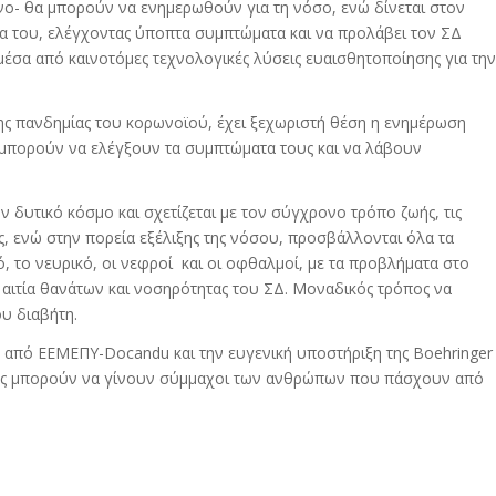
νο- θα μπορούν να ενημερωθούν για τη νόσο, ενώ δίνεται στον
ια του, ελέγχοντας ύποπτα συμπτώματα και να προλάβει τον ΣΔ
μέσα από καινοτόμες τεχνολογικές λύσεις ευαισθητοποίησης για την
της πανδημίας του κορωνοϊού, έχει ξεχωριστή θέση η ενημέρωση
 μπορούν να ελέγξουν τα συμπτώματα τους και να λάβουν
ν δυτικό κόσμο και σχετίζεται με τον σύγχρονο τρόπο ζωής, τις
ς, ενώ στην πορεία εξέλιξης της νόσου, προσβάλλονται όλα τα
ό, το νευρικό, οι νεφροί και οι οφθαλμοί, με τα προβλήματα στο
αιτία θανάτων και νοσηρότητας του ΣΔ. Μοναδικός τρόπος να
υ διαβήτη.
 από ΕΕΜΕΠΥ-Docandu και την ευγενική υποστήριξη της Boehringer
γίες μπορούν να γίνουν σύμμαχοι των ανθρώπων που πάσχουν από