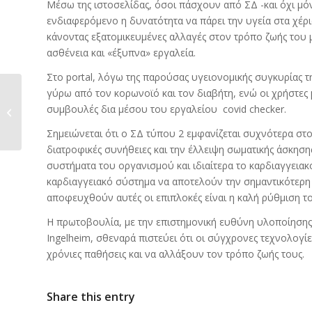
Μέσω της ιστοσελίδας, όσοι πάσχουν από ΣΔ -και όχι μό
ενδιαφερόμενο η δυνατότητα να πάρει την υγεία στα χέρ
κάνοντας εξατομικευμένες αλλαγές στον τρόπο ζωής του 
ασθένεια και «έξυπνα» εργαλεία.
Στο portal, λόγω της παρούσας υγειονομικής συγκυρίας 
γύρω από τον κορωνοϊό και τον διαβήτη, ενώ οι χρήστες
Δελτίο Τύπου για
συμβουλές δια μέσου του εργαλείου covid checker.
PrescIT
Σημειώνεται ότι ο ΣΔ τύπου 2 εμφανίζεται συχνότερα στο
διατροφικές συνήθειες και την έλλειψη σωματικής άσκηση
συστήματα του οργανισμού και ιδιαίτερα το καρδιαγγειακ
καρδιαγγειακό σύστημα να αποτελούν την σημαντικότερη 
αποφευχθούν αυτές οι επιπλοκές είναι η καλή ρύθμιση το
Η πρωτοβουλία, με την επιστημονική ευθύνη υλοποίησης
Ingelheim, σθεναρά πιστεύει ότι οι σύγχρονες τεχνολο
χρόνιες παθήσεις και να αλλάξουν τον τρόπο ζωής τους.
Share this entry