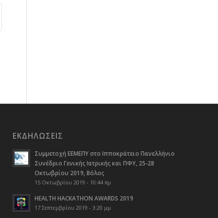
ΕΚΔΗΛΏΣΕΙΣ
Συμμετοχή ΕΕΜΕΠΥ στο Ιπποκράτειο Πανελλήνιο
Συνέδριο Γενικής Ιατρικής και ΠΦΥ, 25-28
Οκτωβρίου 2019, Βόλος
15 Οκτωβρίου 2019 - 10:44 πμ
HEALTH HACKATHON AWARDS 2019
17 Σεπτεμβρίου 2019 - 3:20 μμ